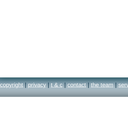
copyright
|
privacy
|
t & c
|
contact
|
the team
|
ser