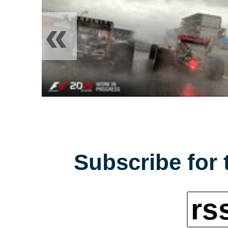
«
Subscribe for 
rs